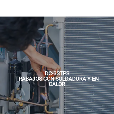
DC-3STPS
TRABAJOS CON SOLDADURA Y EN
DC-3STPS
CALOR
TRABAJOS CON SOLDADURA Y EN
CALOR
Solicita una Cotización