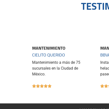
TESTI
MANTENIMIENTO
MAN
CIELITO QUERIDO
BBV
Mantenimiento a más de 75
Inst
sucursales en la Ciudad de
hela
México.
pase






