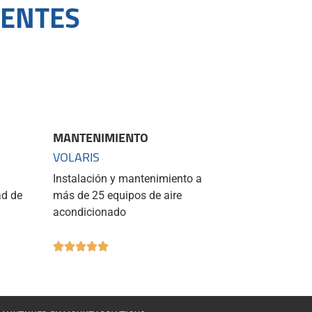
IENTES
MANTENIMIENTO
VOLARIS
Instalación y mantenimiento a
ad de
más de 25 equipos de aire
acondicionado




