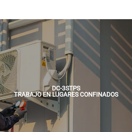
DC-3STPS
TRABAJO EN LUGARES CONFINADOS
DC-3STPS
TRABAJO EN LUGARES CONFINADOS
Solicita una Cotización