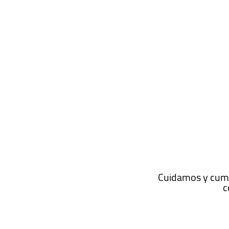
¡LLAMA AHORA!
55 6818 1552
Cuidamos y cumpl
c