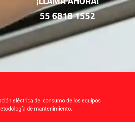
¡LLAMA AHORA!
55 6818 1552
ación eléctrica del consumo de los equipos
metodología de mantenimiento.